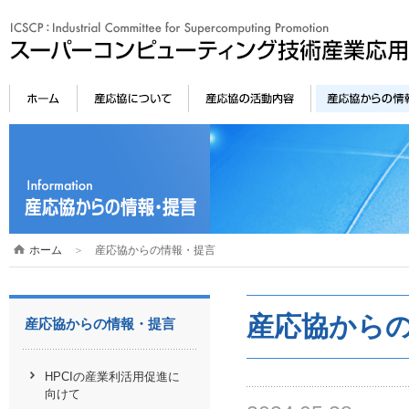
ホーム
＞
産応協からの情報・提言
産応協から
産応協からの情報・提言
HPCIの産業利活用促進に
向けて